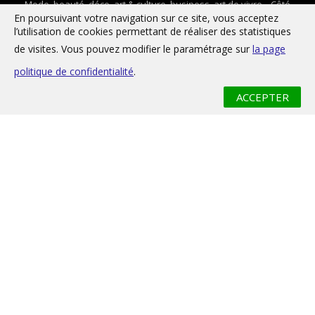
Mode, beauté, déco, art & culture, business, art de vivre... Côté
En poursuivant votre navigation sur ce site, vous acceptez
français et côté belge, Eccelso est une véritable invitation au voyage.
l’utilisation de cookies permettant de réaliser des statistiques
Un rendez-vous semestriel très attendu !
de visites. Vous pouvez modifier le paramétrage sur
la page
politique de confidentialité
.
INSCRIVEZ-VOUS À LA NEWSLETTER
ACCEPTER
Mentions légales
Politique de confidentialité
Site réalisé par
Karbone14